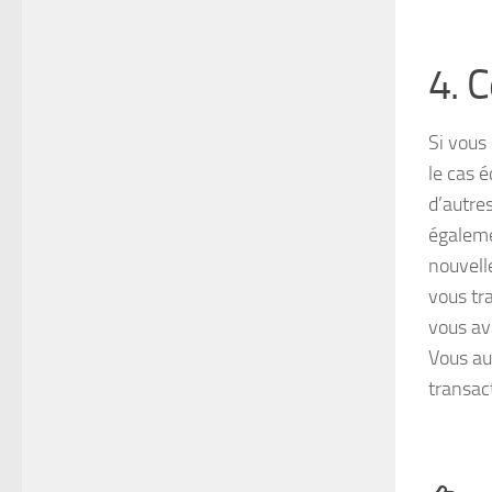
4. 
Si vous
le cas 
d’autres
égaleme
nouvell
vous tra
vous ave
Vous au
transac