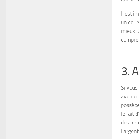
Il est i
un cour
mieux. 
compre
3. A
Si vous 
avoir un
posséde
le fait 
des heu
l’argent