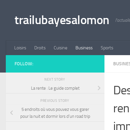
Skip to content
trailubayesalomon
l'actual
Loisirs
Droits
Cuisine
Business
Sports
FOLLOW:
BUSINE
NEXT STORY
Des
La rente : Le guide complet
PREVIOUS STORY
ren
5 endroits où vous pouvez vous garer
pour la nuit et dormir lors d’un road trip
imm