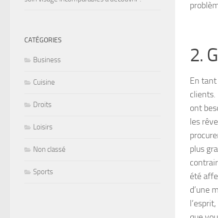
problèm
CATÉGORIES
2. G
Business
En tant
Cuisine
clients
Droits
ont beso
les rêve
Loisirs
procurer
plus gra
Non classé
contrai
Sports
été affe
d’une ma
l’esprit
que vou