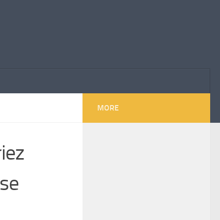
MORE
iez
ise