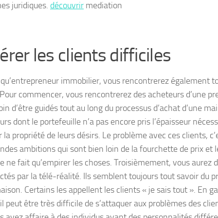
es juridiques.
découvrir
mediation
érer les clients difficiles
 qu’entrepreneur immobilier, vous rencontrerez également to
. Pour commencer, vous rencontrerez des acheteurs d’une pr
in d’être guidés tout au long du processus d’achat d’une mais
urs dont le portefeuille n’a pas encore pris l’épaisseur nécess
 la propriété de leurs désirs. Le problème avec ces clients, c’e
ndes ambitions qui sont bien loin de la fourchette de prix et 
re ne fait qu’empirer les choses. Troisièmement, vous aurez d
ctés par la télé-réalité. Ils semblent toujours tout savoir du 
ison. Certains les appellent les clients « je sais tout ». En g
, il peut être très difficile de s’attaquer aux problèmes des clie
s avez affaire à des individus ayant des personnalités différ