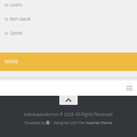
Loisirs
Non classé
Sports
MORE
trailubayesalomon © 2026. All Rights Reserved.
Powered by
- Designed with the
Hueman theme