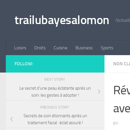
Skip to content
trailubayesalomon
l'actual
Loisirs
Droits
Cuisine
Business
Sports
FOLLOW:
NON CL
NEXT STORY
Rév
Le secret d’une peau éclatante après un
soin: les gestes à adopter !
ave
PREVIOUS STORY
Secrets de soin étonnants après un
traitement facial : éclat assuré !
BY
·