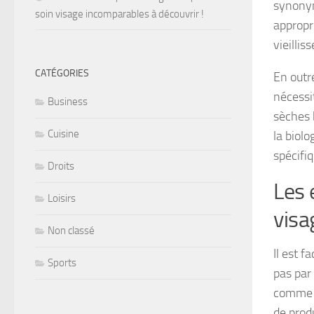
synony
soin visage incomparables à découvrir !
appropri
vieilli
CATÉGORIES
En outr
nécessi
Business
sèches 
Cuisine
la biol
spécifiq
Droits
Les 
Loisirs
visa
Non classé
Il est 
Sports
pas par
comme e
de prod