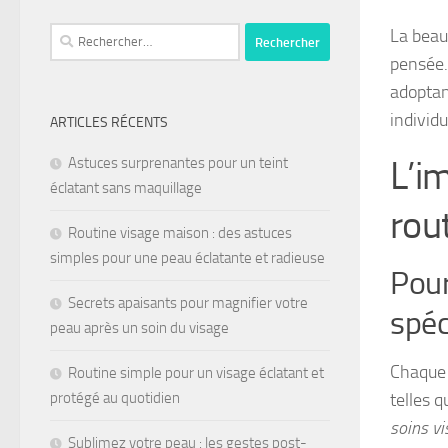
La beau
pensée.
adoptan
individu
ARTICLES RÉCENTS
L’i
Astuces surprenantes pour un teint
éclatant sans maquillage
rou
Routine visage maison : des astuces
simples pour une peau éclatante et radieuse
Pour
Secrets apaisants pour magnifier votre
spéc
peau après un soin du visage
Chaque 
Routine simple pour un visage éclatant et
telles q
protégé au quotidien
soins vi
Sublimez votre peau : les gestes post-