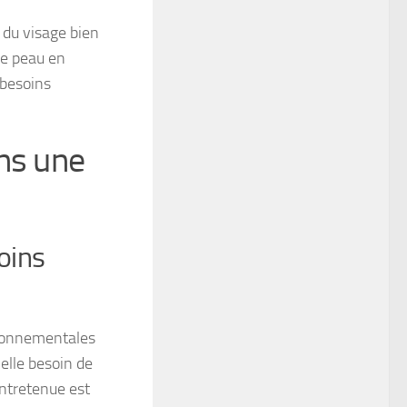
 du visage bien
re peau en
 besoins
ns une
oins
ironnementales
-elle besoin de
ntretenue est