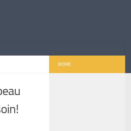
MORE
 peau
oin!