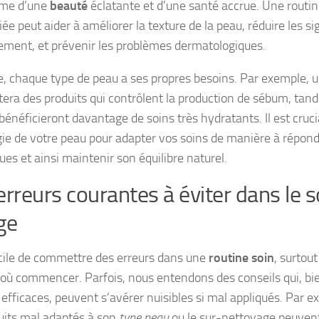
me d’une
beauté
éclatante et d’une santé accrue. Une routi
ée peut aider à améliorer la texture de la peau, réduire les s
ssement, et prévenir les problèmes dermatologiques.
e, chaque type de peau a ses propres besoins. Par exemple, 
tera des produits qui contrôlent la production de sébum, tand
bénéficieront davantage de soins très hydratants. Il est cru
ogie de votre peau pour adapter vos soins de manière à répond
ues et ainsi maintenir son équilibre naturel.
erreurs courantes à éviter dans le s
ge
facile de commettre des erreurs dans une
routine soin
, surtou
 où commencer. Parfois, nous entendons des conseils qui, b
fficaces, peuvent s’avérer nuisibles si mal appliqués. Par exe
uits mal adaptés à son
type peau
ou le sur-nettoyage peuvent