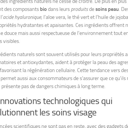
é des ingrédients naturels ne cesse de croître. De plus en plu
nt des composants
bio
dans leurs
produits
de
soins peau
. De
l’
acide hyaluronique
, l’aloe vera, le thé vert et l’huile de jojo
ropriétés hydratantes et apaisantes. Ces ingrédients offrent
e douce mais aussi respectueuse de l’environnement tout en
s visibles.
édients naturels sont souvent utilisés pour leurs propriétés a
atoires et antioxydantes, aident à protéger la peau des agre
 favorisant la régénération cellulaire. Cette tendance vers de
 permet aussi aux consommateurs de s’assurer que ce qu’ils 
 présente pas de dangers chimiques à long terme.
innovations technologiques qui
lutionnent les soins visage
ncées scientifiques ne sont pas en reste, avec des gadgets 