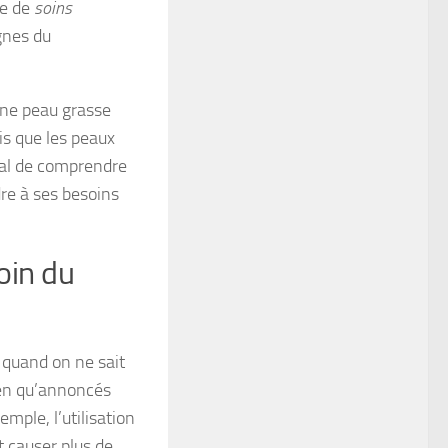
ne de
soins
ignes du
une peau grasse
is que les peaux
cial de comprendre
re à ses besoins
oin du
t quand on ne sait
ien qu’annoncés
mple, l’utilisation
 causer plus de