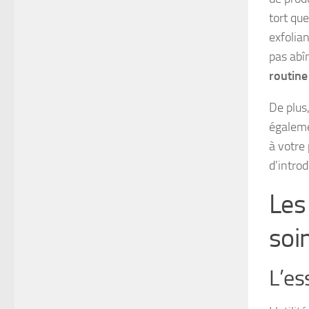
tort que
exfolian
pas abîm
routine
De plus
égaleme
à votre
d’intro
Les
soi
L’es