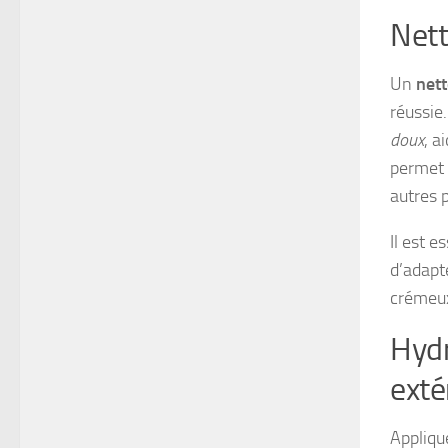
Nett
Un
net
réussie.
doux
, a
permet 
autres p
Il est e
d’adapte
crémeux
Hydr
exté
Appliqu