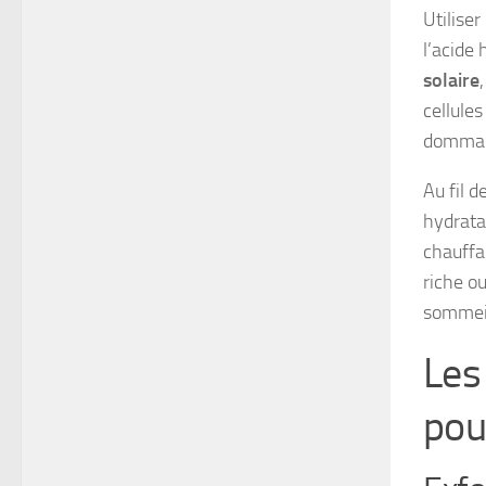
Utilise
l’acide
solaire
cellule
dommag
Au fil d
hydrata
chauffa
riche ou
sommeil
Les
pou