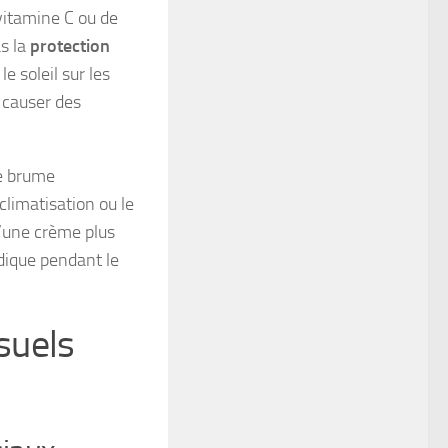
vitamine C ou de
as la
protection
e soleil sur les
 causer des
ne brume
climatisation ou le
d’une crème plus
idique pendant le
suels