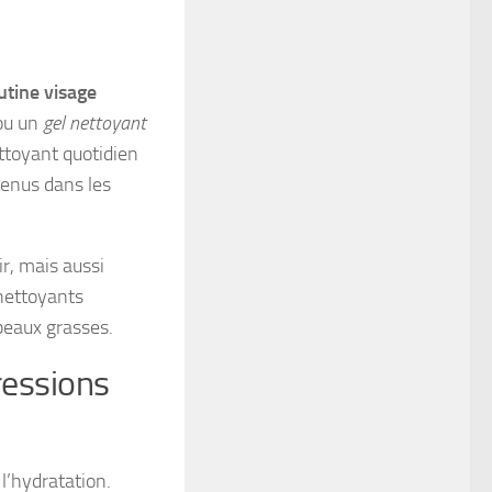
utine visage
u un
gel nettoyant
ettoyant quotidien
tenus dans les
ir, mais aussi
 nettoyants
peaux grasses.
ressions
l’hydratation.