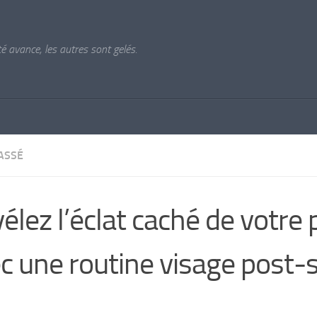
ité avance, les autres sont gelés.
ASSÉ
élez l’éclat caché de votre
c une routine visage post-s