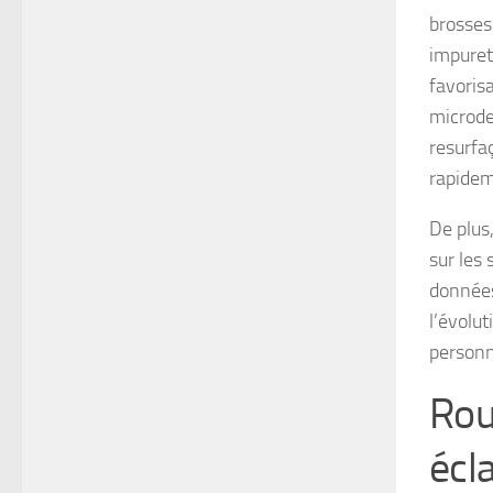
brosses
impuret
favoris
microde
resurfa
rapidem
De plus
sur les
données
l’évolut
personna
Rou
écl