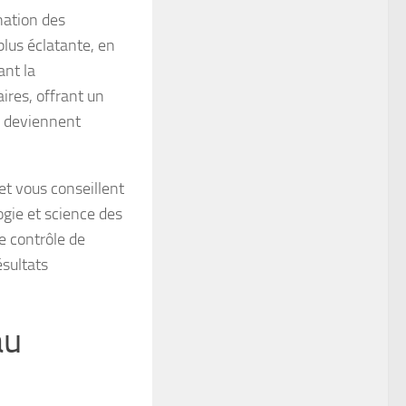
nation des
lus éclatante, en
ant la
ires, offrant un
s deviennent
et vous conseillent
ogie et science des
e contrôle de
ésultats
au