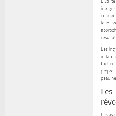
L’utilit
intègre
comme 
leurs p
approch
résultat
Les ingr
inflamm
tout en
propres
peau ne
Les 
révo
Les ava