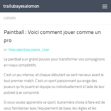
trailubayesalomon
Skip to content
LOISIRS
Paintball : Voici comment jouer comme un
pro
BY
TRAILUBAYESALOMON_COM
·
Le paintball a un grand pouvoir pour transformer vos compagnons
en rivaux compétitifs.
C’est un jeu intense, et chaque débutant se sent nerveux avant le
tout premier match. C’est un sport passionnant qui exige des
joueurs qu’ils jouent en équipe ou individuellement à l’aide de leur
pistolet à air comprimé.
Si vous voulez apprendre ce sport, la première chose à faire est de
vous familiariser avec l’équipement de base, les règles et les