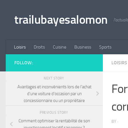
Skip to content
trailubayesalomon
l'actual
Loisirs
Droits
Cuisine
Business
Sports
FOLLOW:
LOISIRS
NEXT STORY
For
Avantages et inconvénients lors de l’achat
d’une voiture d’occasion par un
concessionnaire ou un propriétaire
cor
PREVIOUS STORY
Comment optimiser la rentabilité de son
BY
·
investissement locatif saisonnier ?