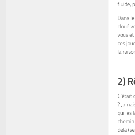
fluide, 
Dans le
cloué vo
vous et
ces jou
la raiso
2) R
C’était
? Jamai
qui les
chemin 
delà (s