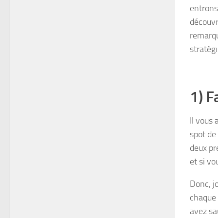
entrons
découvr
remarqu
stratég
1) F
Il vous 
spot de 
deux pr
et si vo
Donc, j
chaque 
avez sa