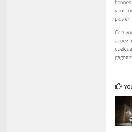
bonnes 
vous to
plus en
Cela vo
auriez p
quelque 
gagnant
YOU