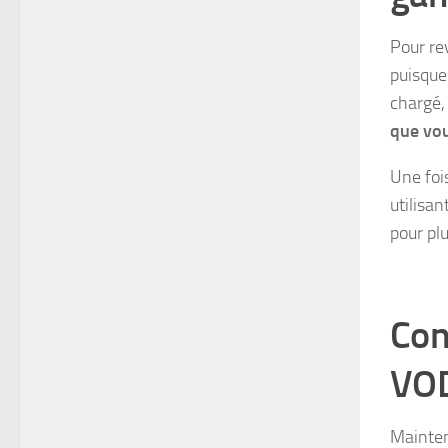
Pour re
puisque
chargé,
que vou
Une fois
utilisa
pour pl
Con
VOD
Mainten