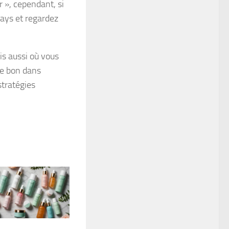
r », cependant, si
lays et regardez
s aussi où vous
tre bon dans
stratégies