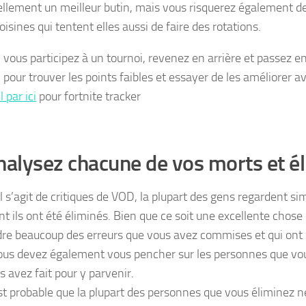
ellement un meilleur butin, mais vous risquerez également d
isines qui tentent elles aussi de faire des rotations.
i vous participez à un tournoi, revenez en arrière et passez e
 pour trouver les points faibles et essayer de les améliorer a
l par ici
pour fortnite tracker
nalysez chacune de vos morts et é
il s’agit de critiques de VOD, la plupart des gens regardent s
 ils ont été éliminés. Bien que ce soit une excellente chose
re beaucoup des erreurs que vous avez commises et qui ont 
ous devez également vous pencher sur les personnes que vou
s avez fait pour y parvenir.
 est probable que la plupart des personnes que vous éliminez n