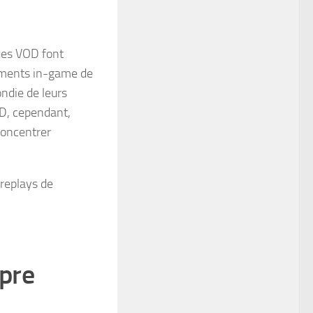
ues VOD font
ements in-game de
ondie de leurs
OD, cependant,
 concentrer
 replays de
pre