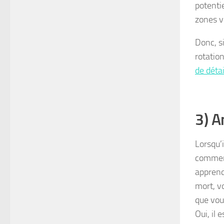
potenti
zones vo
Donc, s
rotation
de détai
3) A
Lorsqu’
comment
apprend
mort, v
que vou
Oui, il