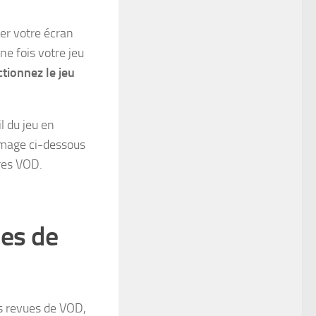
er votre écran
ne fois votre jeu
ctionnez le jeu
l du jeu en
’image ci-dessous
res VOD.
ues de
s revues de VOD,