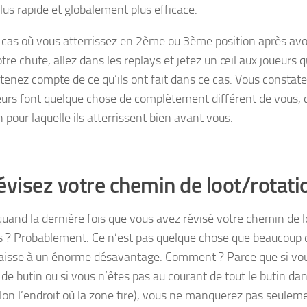
plus rapide et globalement plus efficace.
 cas où vous atterrissez en 2ème ou 3ème position après avo
tre chute, allez dans les replays et jetez un œil aux joueurs q
 tenez compte de ce qu’ils ont fait dans ce cas. Vous constat
eurs font quelque chose de complètement différent de vous, c
n pour laquelle ils atterrissent bien avant vous.
évisez votre chemin de loot/rotati
 quand la dernière fois que vous avez révisé votre chemin de l
s ? Probablement. Ce n’est pas quelque chose que beaucoup d
 laisse à un énorme désavantage. Comment ? Parce que si vo
de butin ou si vous n’êtes pas au courant de tout le butin dan
elon l’endroit où la zone tire), vous ne manquerez pas seulem