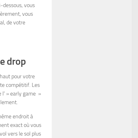
i-dessous, vous
lièrement, vous
al, de votre
re drop
 haut pour votre
te compétitif. Les
 l' » early game »
cilement.
 même endroit à
oment exact où vous
l vers le sol plus