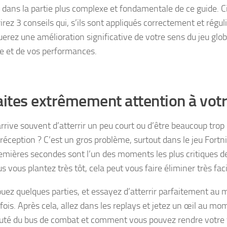
 dans la partie plus complexe et fondamentale de ce guide. C
irez 3 conseils qui, s’ils sont appliqués correctement et régu
erez une amélioration significative de votre sens du jeu glob
ie et de vos performances.
aites extrêmement attention à vot
arrive souvent d’atterrir un peu court ou d’être beaucoup trop
réception ? C’est un gros problème, surtout dans le jeu Fortni
emières secondes sont l’un des moments les plus critiques de
us vous plantez très tôt, cela peut vous faire éliminer très fa
ouez quelques parties, et essayez d’atterrir parfaitement au
fois. Après cela, allez dans les replays et jetez un œil au m
uté du bus de combat et comment vous pouvez rendre votre vo