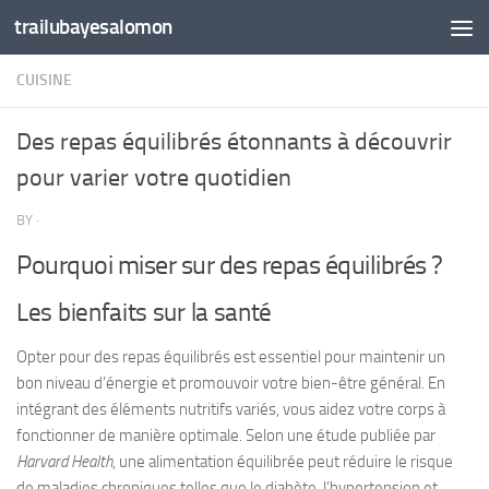
trailubayesalomon
Skip to content
CUISINE
Des repas équilibrés étonnants à découvrir
pour varier votre quotidien
BY
·
Pourquoi miser sur des repas équilibrés ?
Les bienfaits sur la santé
Opter pour des
repas équilibrés
est essentiel pour maintenir un
bon niveau d’énergie et promouvoir votre bien-être général. En
intégrant des éléments nutritifs variés, vous aidez votre corps à
fonctionner de manière optimale. Selon une étude publiée par
Harvard Health
, une alimentation équilibrée peut réduire le risque
de maladies chroniques telles que le diabète, l’hypertension et