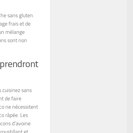
he sans gluten.
age frais et de
d’un mélange
ons sont non
rprendront
s cuisinez sans
t de faire
oco ne nécessitent
oco râpée. Les
ocons d’avoine
roustillant et