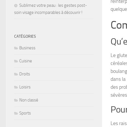
réinterp
Sublimez votre peau : les gestes post-
quelque
soin visage incomparables à découvrir !
Com
CATÉGORIES
Qu’e
Business
Le glut
Cuisine
céréales
boulange
Droits
dans la
des pro
Loisirs
sévères
Non classé
Pour
Sports
Les rais