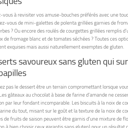
siques
vous à revisiter vos amuse-bouches préférés avec une touc
iez-vous de mini-galettes de polenta grillées garnies de from
erbes ? Ou encore des roulés de courgettes grillées remplis 
x de fromage blanc et de tomates séchées ? Toutes ces opti
nt exquises mais aussi naturellement exemptes de gluten.
erts savoureux sans gluten qui su
papilles
sez pas le dessert être un terrain compromettant lorsque vou
 Les gâteaux au chocolat à base de farine d’amande ne cessen
on par leur fondant incomparable. Les biscuits à la noix de c
arine du tout, misant sur le goût et la texture de la noix de c
s de fruits de saison peuvent être garnis d’une mixture de fl
on à bien choisir ceux garantis sans gluten) pour un résultat c