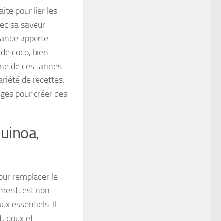
ite pour lier les
vec sa saveur
amande apporte
 de coco, bien
ne de ces farines
riété de recettes.
nges pour créer des
quinoa,
our remplacer le
iment, est non
x essentiels. Il
t, doux et