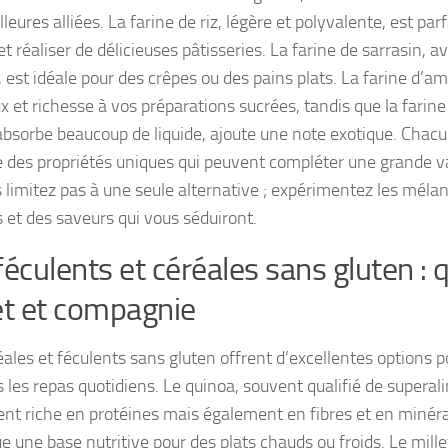
leures alliées. La farine de riz, légère et polyvalente, est parfa
t réaliser de délicieuses pâtisseries. La farine de sarrasin, a
, est idéale pour des crêpes ou des pains plats. La farine d’
x et richesse à vos préparations sucrées, tandis que la farine
 absorbe beaucoup de liquide, ajoute une note exotique. Chacu
 des propriétés uniques qui peuvent compléter une grande va
 limitez pas à une seule alternative ; expérimentez les méla
s et des saveurs qui vous séduiront.
féculents et céréales sans gluten : 
et et compagnie
éales et féculents sans gluten offrent d’excellentes options p
s les repas quotidiens. Le quinoa, souvent qualifié de superal
nt riche en protéines mais également en fibres et en minérau
e une base nutritive pour des plats chauds ou froids. Le mille