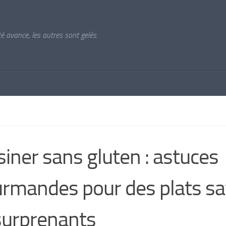
ité avance, les autres sont gelés.
siner sans gluten : astuces
rmandes pour des plats s
surprenants