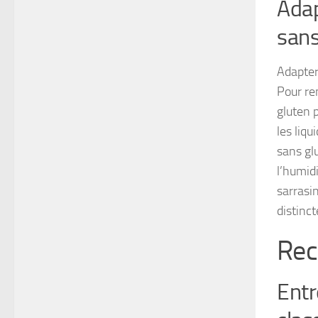
Adap
sans
Adapter
Pour rem
gluten 
les liqu
sans gl
l’humid
sarrasi
distinct
Rec
Entr