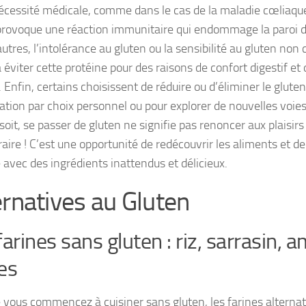
écessité médicale, comme dans le cas de la maladie cœliaque,
provoque une réaction immunitaire qui endommage la paroi de 
autres, l’intolérance au gluten ou la sensibilité au gluten no
à éviter cette protéine pour des raisons de confort digestif et
 Enfin, certains choisissent de réduire ou d’éliminer le gluten
ation par choix personnel ou pour explorer de nouvelles voies
 soit, se passer de gluten ne signifie pas renoncer aux plaisirs 
aire ! C’est une opportunité de redécouvrir les aliments et de
 avec des ingrédients inattendus et délicieux.
ernatives au Gluten
farines sans gluten : riz, sarrasin, 
es
 vous commencez à cuisiner sans gluten, les farines alterna