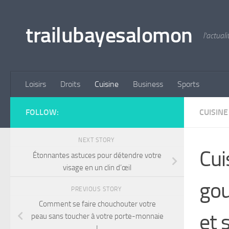
Skip to content
trailubayesalomon
l'actual
Loisirs
Droits
Cuisine
Business
Sports
FOLLOW:
CUISINE
NEXT STORY
Cui
Étonnantes astuces pour détendre votre
visage en un clin d’œil
gou
PREVIOUS STORY
Comment se faire chouchouter votre
et 
peau sans toucher à votre porte-monnaie
!