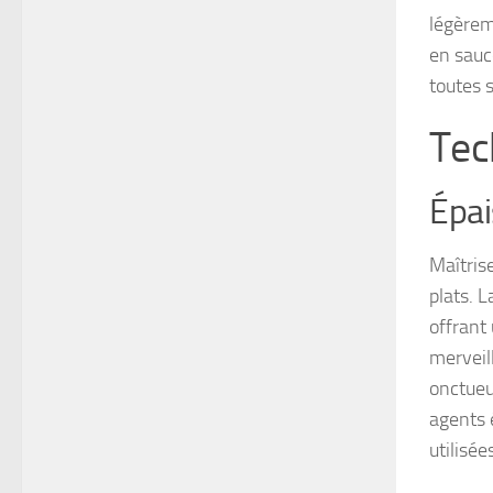
légèrem
en sauce
toutes 
Tec
Épai
Maîtrise
plats. L
offrant 
merveil
onctueu
agents é
utilisée