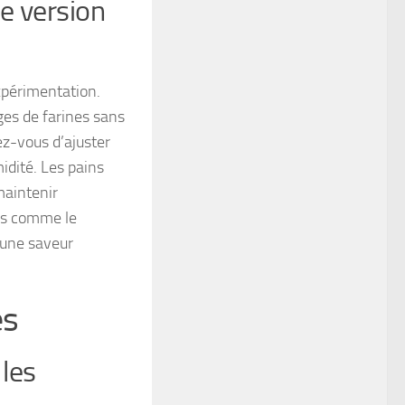
e version
xpérimentation.
nges de farines sans
ez-vous d’ajuster
idité. Les pains
maintenir
nes comme le
t une saveur
es
les