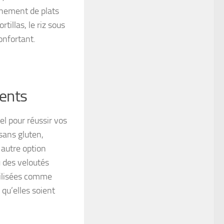
nement de plats
tillas, le riz sous
onfortant.
ients
el pour réussir vos
 sans gluten,
 autre option
u des veloutés
ilisées comme
 qu’elles soient