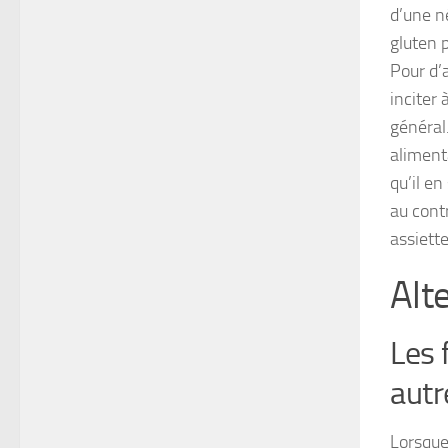
d’une n
gluten 
Pour d’
inciter 
général.
aliment
qu’il en
au contr
assiette
Alt
Les 
autr
Lorsque