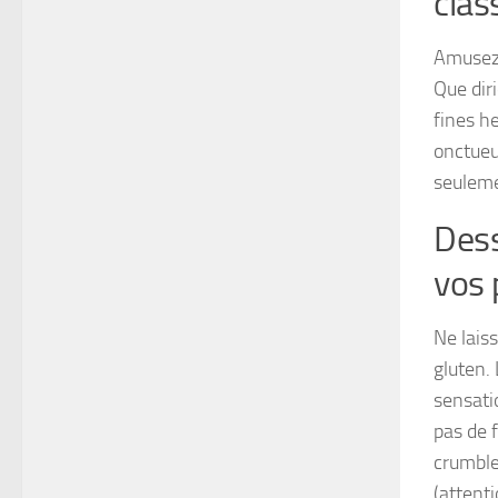
clas
Amusez-
Que dir
fines h
onctueu
seuleme
Dess
vos 
Ne lais
gluten.
sensati
pas de f
crumble
(attenti