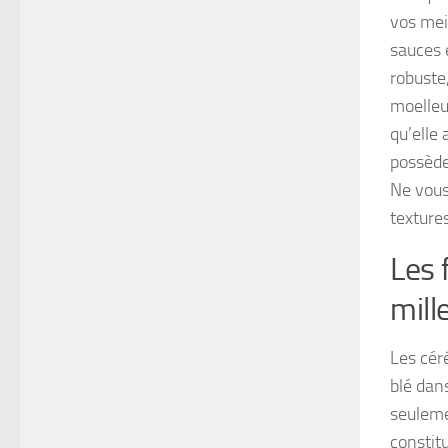
vos meil
sauces e
robuste
moelleu
qu’elle
possède
Ne vous
texture
Les 
mill
Les cér
blé dan
seuleme
constitu