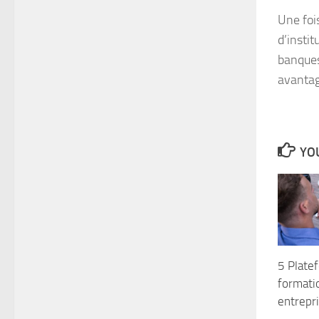
Une foi
d’insti
banques
avantag
YOU
5 Plate
formati
entrepr