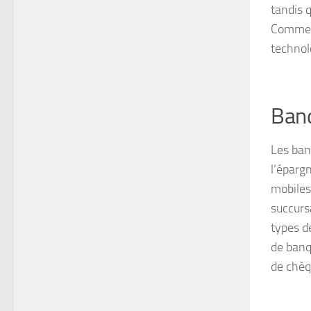
tandis q
Comme l
technol
Banq
Les ban
l’éparg
mobiles 
succurs
types d
de banq
de chèq