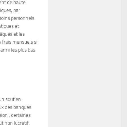
ment de haute
iques, par
esoins personnels
atiques et
èques et les
 frais mensuels si
armi les plus bas
un soutien
eux des banques
ion ; certaines
t non lucratif,