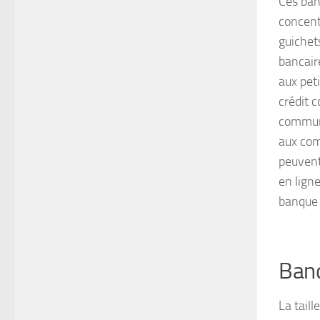
Ces ban
concent
guichet
bancair
aux pet
crédit 
communa
aux com
peuvent
en lign
banque 
Banq
La tail