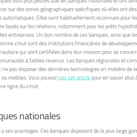
ques sont plus petites que les banques nationales et ont ten
rer sur des zones géographiques spécifiques où elles ont des
s automatiques. Elles sont habituellement reconnues pour le
es basés sur les relations, notamment pour les prêts hypothéc
ites entreprises. Un bon nombre de ces banques, ainsi que le
comme cmut sont des institutions financières de développem
utaire qui sont certifiées dans leur mission pour se concentr
munautés à faibles revenus. Les banques régionales et co
 ne pas disposer des dernières technologies en matière de s
e ou mobiles. Vous pouvez
voir cet article
pour en savoir plus 
ne ligne du cmut.
ues nationales
le a ses avantages. Ces banques disposent de la plus large 