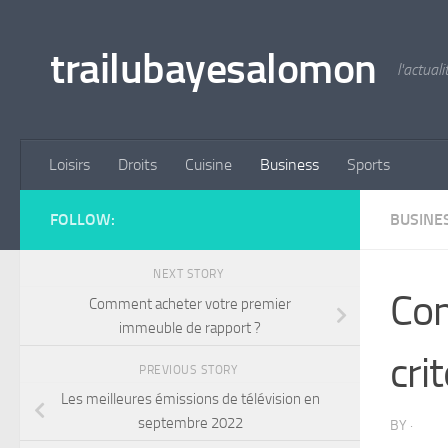
Skip to content
trailubayesalomon
l'actual
Loisirs
Droits
Cuisine
Business
Sports
FOLLOW:
BUSINE
NEXT STORY
Com
Comment acheter votre premier
immeuble de rapport ?
cri
PREVIOUS STORY
Les meilleures émissions de télévision en
septembre 2022
BY
·