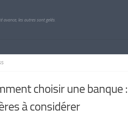
ité avance, les autres sont gelés.
SS
ment choisir une banque :
tères à considérer