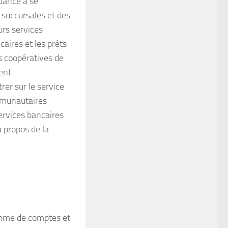
dance à se
 succursales et des
urs services
aires et les prêts
s coopératives de
ent
er sur le service
mmunautaires
ervices bancaires
à propos de la
gamme de comptes et