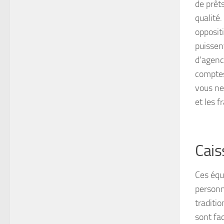
de prêt
qualité
opposit
puissen
d’agenc
comptes
vous ne
et les 
Cais
Ces équ
personn
traditio
sont fac