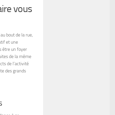
aire vous
au bout de la rue,
tif et une
 être un foyer
ruites de la même
s de l’activité
iste des grands
s