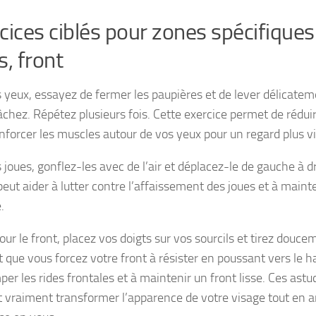
cices ciblés pour zones spécifiques 
s, front
s yeux, essayez de fermer les paupières et de lever délicateme
âchez. Répétez plusieurs fois. Cette exercice permet de réduir
nforcer les muscles autour de vos yeux pour un regard plus vif
 joues, gonflez-les avec de l’air et déplacez-le de gauche à dr
eut aider à lutter contre l’affaissement des joues et à mainte
.
our le front, placez vos doigts sur vos sourcils et tirez douce
 que vous forcez votre front à résister en poussant vers le h
er les rides frontales et à maintenir un front lisse. Ces astu
 vraiment transformer l’apparence de votre visage tout en a