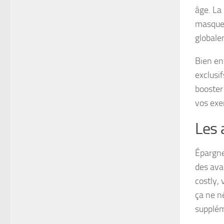
âge. La
masquer
globale
Bien en
exclusi
booster
vos exer
Les 
Épargner
des ava
costly,
ça ne né
supplém