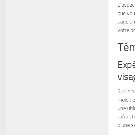
L’aspec
que vou
dans un
votre d
Tém
Expé
visa
Sur le 
mois de
une util
rafraîc
d’une s