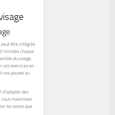
visage
sage
 peut être intégrée
 10 minutes chaque
nsemble du visage
er ces exercices en
nt vos pauses au
t d’adopter des
n, vous maximisez
elon les zones que