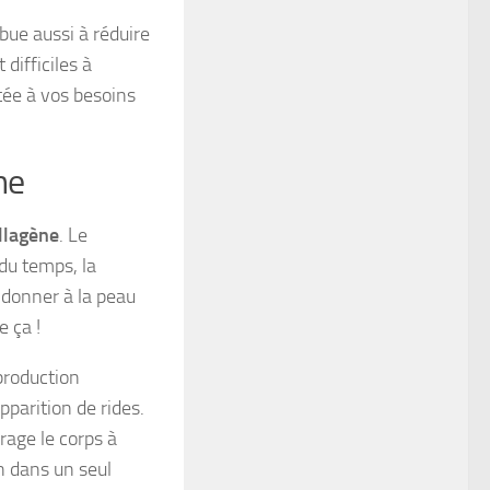
bue aussi à réduire
difficiles à
tée à vos besoins
ne
llagène
. Le
 du temps, la
t donner à la peau
e ça !
 production
pparition de rides.
rage le corps à
n dans un seul