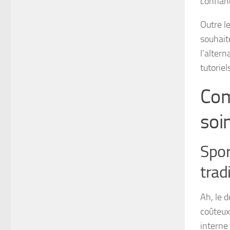
confian
Outre l
souhait
l’alter
tutoriel
Com
soi
Spor
trad
Ah, le 
coûteux
interne