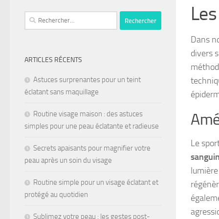
Les
Dans no
divers s
ARTICLES RÉCENTS
méthode
techniq
Astuces surprenantes pour un teint
éclatant sans maquillage
épiderm
Routine visage maison : des astuces
Amél
simples pour une peau éclatante et radieuse
Le spor
Secrets apaisants pour magnifier votre
sangui
peau après un soin du visage
lumière
Routine simple pour un visage éclatant et
régénèr
protégé au quotidien
égaleme
agressi
Sublimez votre peau : les gestes post-