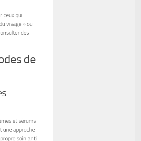
r ceux qui
du visage » ou
consulter des
odes de
es
crèmes et sérums
st une approche
 propre soin anti-