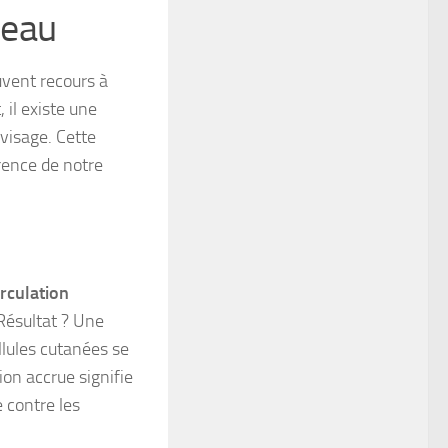
peau
uvent recours à
 il existe une
 visage. Cette
rence de notre
irculation
 Résultat ? Une
llules cutanées se
ion accrue signifie
 contre les