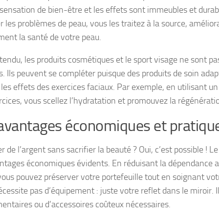
 sensation de bien-être et les effets sont immeubles et durab
 les problèmes de peau, vous les traitez à la source, amélior
ment la santé de votre peau.
tendu, les produits cosmétiques et le sport visage ne sont 
fs. Ils peuvent se compléter puisque des produits de soin ada
 les effets des exercices faciaux. Par exemple, en utilisant u
cices, vous scellez l’hydratation et promouvez la régénération
avantages économiques et pratiqu
 de l’argent sans sacrifier la beauté ? Oui, c’est possible ! Le
ntages économiques évidents. En réduisant la dépendance a
 vous pouvez préserver votre portefeuille tout en soignant vot
cessite pas d’équipement : juste votre reflet dans le miroir. Il
entaires ou d’accessoires coûteux nécessaires.