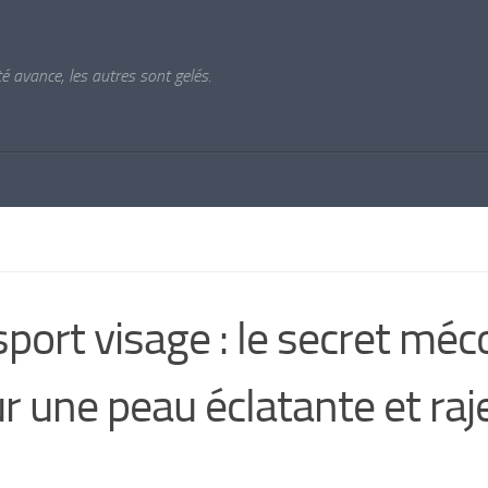
ité avance, les autres sont gelés.
sport visage : le secret mé
r une peau éclatante et raje