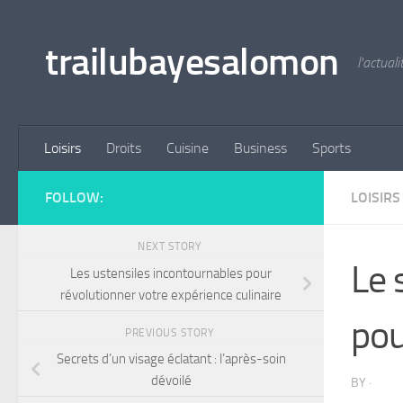
Skip to content
trailubayesalomon
l'actual
Loisirs
Droits
Cuisine
Business
Sports
FOLLOW:
LOISIRS
NEXT STORY
Le 
Les ustensiles incontournables pour
révolutionner votre expérience culinaire
pou
PREVIOUS STORY
Secrets d’un visage éclatant : l’après-soin
dévoilé
BY
·