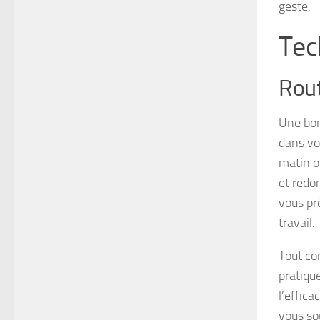
geste.
Tec
Rout
Une bon
dans vo
matin o
et redo
vous pr
travail.
Tout co
pratiqu
l’effic
vous so