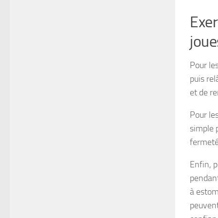
Exer
joue
Pour le
puis rel
et de re
Pour les
simple p
fermeté
Enfin, p
pendant
à estomp
peuvent