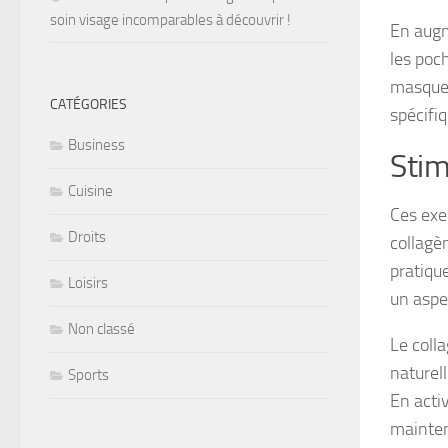
soin visage incomparables à découvrir !
En augm
les poch
masquer
CATÉGORIES
spécifiq
Business
Stim
Cuisine
Ces exe
Droits
collagèn
pratique
Loisirs
un aspec
Non classé
Le colla
naturell
Sports
En activ
mainten