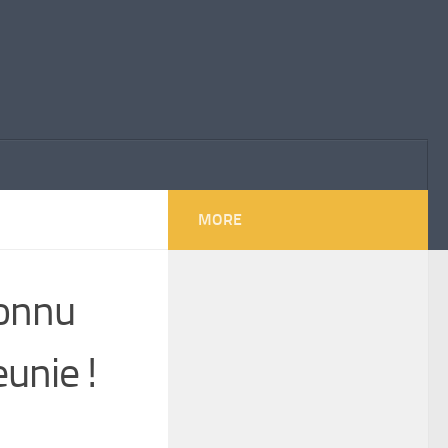
MORE
connu
unie !